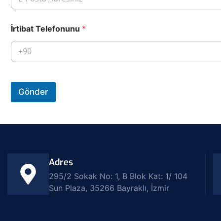
İrtibat Telefonunu
*
Gönder
Adres
295/2 Sokak No: 1, B Blok Kat: 1/ 104
Sun Plaza, 35266 Bayraklı, İzmir