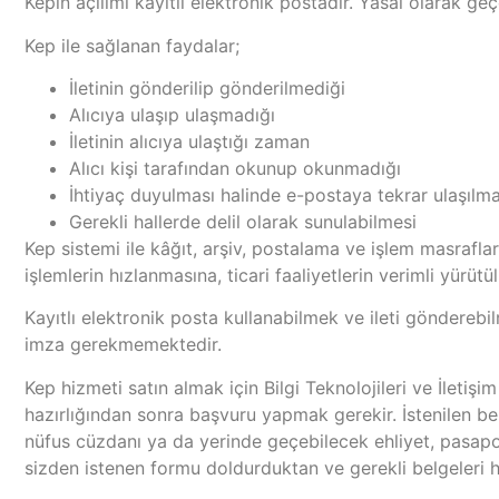
Kepin açılımı kayıtlı elektronik postadır. Yasal olarak geç
Kep ile sağlanan faydalar;
İletinin gönderilip gönderilmediği
Alıcıya ulaşıp ulaşmadığı
İletinin alıcıya ulaştığı zaman
Alıcı kişi tarafından okunup okunmadığı
İhtiyaç duyulması halinde e-postaya tekrar ulaşılma
Gerekli hallerde delil olarak sunulabilmesi
Kep sistemi ile kâğıt, arşiv, postalama ve işlem masraflar
işlemlerin hızlanmasına, ticari faaliyetlerin verimli yürü
Kayıtlı elektronik posta kullanabilmek ve ileti göndereb
imza gerekmemektedir.
Kep hizmeti satın almak için Bilgi Teknolojileri ve İleti
hazırlığından sonra başvuru yapmak gerekir. İstenilen bel
nüfus cüzdanı ya da yerinde geçebilecek ehliyet, pasapo
sizden istenen formu doldurduktan ve gerekli belgeleri h